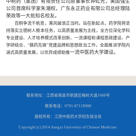
中制药（集团）有限责任公司原董事长钟虹光，美国强生
公司首席科学家朱潮权，广东永正药业有限公司总经理陆
荣政等一大批知名校友。
百舸争流千帆竞，乘风破浪正当时。站在新起点，药学院将坚
持落实立德树人根本任务，以高质量发展为主线，全方位深化学科
专业建设、人才培养模式改革创新、一流课程和课程思政建设、产
学研结合、
“赣药先锋”党建品牌和思想政治工作，全面推进学院内
一流中医药大学
建设。
涵式高质量发展，以优异成绩助推
联系地址：江西省南昌市新建区梅岭大道1688号
联系电话：0791-87118988
版权所有：江西中医药大学招生就业处
Copyright (c) 2014 Jiangxi University of Chinese Medicine.