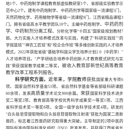
地1个、中药炮制学课程教育部虚拟教研室1个、省部级实验教学示
、
范中心2个。建有中药炮制学
中药药剂学等国家级一流课程
5门，
、
天然药物化学
药用植物学等省级一流课程
9门，江西省精品课程3
、
中药药剂
门。拥有省级高水平教学团队10个。主编中药炮制学
学
、
中药制剂分离工程
、
分析化学等
“十四五”国家级规划教材7
部。大力实施人才培养模式改革与实践，构建了“科研实践班”“药
学摇篮班”“神农工匠班”和“校企合作班”等多维创新实践的人才培养
模式，2022年获批省级“基础学科拔尖学生培养计划2.0（中药学）”
人才培养项目。“产学研结合培养中药创新人才教育模式研究与实
，
被收入教育部新世纪高等教育
践”荣获国家教学成果二等奖
教学改革工程系列报告。
科学研究方面，
近年来，学院教师
获批
国家重大专项6
、
、
项
国家自然科学基金53项
省自然科学基金等省部级科研课题
高质量
荣获
60余项，发表
学术论文800余篇。
国家科学技术进步
、
、
奖二等奖2项
教育部高等学校优秀科学成果奖一等奖1项
江西
、
省科学技术奖一等奖8项
全国一级学会科学技术奖4项。研发的
“白头翁皂苷提取物和白头翁皂苷提取物注射液”获批为国家二类新
兽药，标志着江西兽药研究取得重大突破。主导制定的2项中医药
国际标准由国际标准化组织（ISO）批准发布，并获得江西省省长