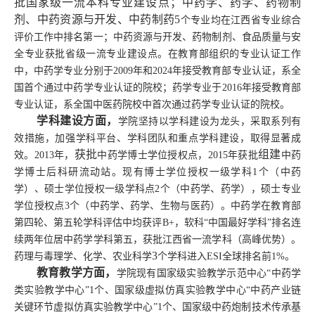
批国家级一流本科专业建设点；中药学、药学、药物制
剂、中药资源与开发、中药制药
5
个专业均在江西省专业综合
评价工作中排名第一；中药资源与开发、药物制剂、食品质量与安
全专业获批省级一流专业建设点。在教育部组织的专业认证工作
中，中药学专业分别于
2009年和2024年接受教育部专业认证，系全
国首个通过中药学专业认证的院校；药学专业于2016年接受教育部
专业认证，系全国中医药院校中首次通过药学专业认证的院校。
学科建设方面，
学院坚持以学科建设为龙头，采取系列有
效措施，加强学科平台、学科团队和重点学科建设，取得显著成
获批
组建
效。
2013年，
中药学博士学位授权点，
2015年获批
中药
学博士后科研流动站。现有博士学位授权一级学科
1个（中药
学）、硕士学位授权一级学科点2个（中药学、药学），硕士专业
学位授权点3个（中药学、药学、生物与医药）。中药学在教育部
第四轮、第五轮学科评估中均获评B+，软科“中国最好学科”排名连
续两年位居中药学学科第五，获批江西省一流学科（高峰优势）。
3
药理与毒理学、化学、农业科学
个学科进入
ESI全球排名前1%。
教育教学方面，
学院现有国家级实验教学示范中心
“中药学
类实验教学中心”1个、国家级虚拟仿真实验教学中心“中药产业链
关键环节虚拟仿真实验教学中心”1个、国家级中药炮制技术传承基