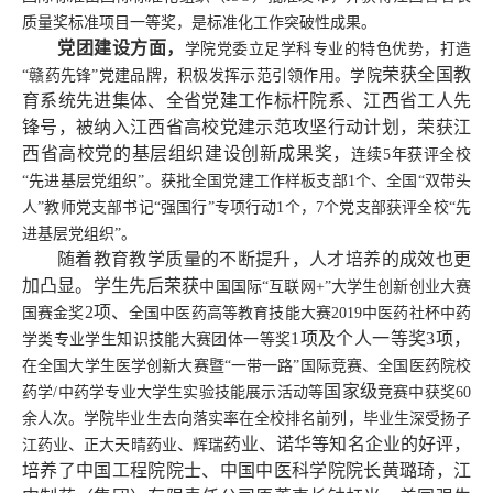
质量奖标准项目一等奖，是标准化工作突破性成果。
党团建设方面，
学院党委立足学科专业的特色优势，打造
荣获
全国教
“赣药先锋”党建品牌，积极发挥示范引领作用。学院
育系统先进集体、全省党建工作标杆院系、江西省工人先
锋号，被纳入江西省高校党建示范攻坚行动计划，
荣获
江
西省高校党的基层组织建设创新成果奖
，
连续
5年获评全校
“先进基层党组织”。获批全国党建工作样板支部1个、全国“双带头
人”教师党支部书记“强国行”专项行动1个，7个党支部获评全校“先
进基层党组织”。
随着教育教学质量的不断提升，人才培养的成效也更
加凸显。
学生先后荣获
中国国际
“互联网+”大学生创新创业大赛
2项、
国赛金奖
全国中医药高等教育技能大赛
2019中医药社杯中药
1项及
个人一等奖
3项
，
学类专业学生知识技能大赛团体一等奖
在全国大学生医学创新大赛暨
“一带一路”国际竞赛、全国医药院校
国家级
药学/中药学专业大学生实验技能展示活动等
竞赛中获奖
60
余人次。学院毕业生去向落实率在全校排名前列，毕业生深受扬子
药业
、诺华等
知名企业
的好评，
江药业、正大天晴药业、辉瑞
培养
了中国工程院院士、中国中医科学院院长黄璐琦，江