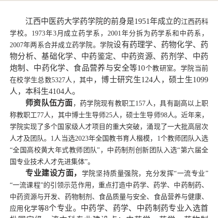
江西中医药大学药学院的前身
是
1951年成立
的
江西药科
学校。
1973年3月成立药学系，2001年分拆为药学系和中药系，
设
有药理学、药物化学、药
2007年两系合并成立药学院。学院
物分析、基础化学、中药鉴定、中药资源、药剂学、中药
炮制、中药化学、食品营养与安全
等
10
个教研室。学院当前
，
博士
研究生
124人，硕士生1099
在校学生总数
5327人，其中
人，本科生4104人。
师资队伍方面
，药学院现有教职工
157人，具有副高以上职
称教职工77人，其中博士生导师25人，硕士生导师98人。近年来，
学院实现了多个国家级人才项目的重大突破，涌现了一大批高层次
人才及团队。1人当选2023年全国教书育人楷模，1个教师团队入选
“全国高校黄大年式教师团队”，中药制剂创新团队入选“第六届全
国专业技术人才先进集体”。
专业建设方面，
学院坚持质量强院，充分发挥
“一流专业”
“一流课程”的引领示范作用，重点打造中药学、药学、中药制药、
中药资源与开发、药物制剂、食品质量与安全、食品营养与健康、
8
个专业。中药学、药学、中药制药专业入选首
应用化学等