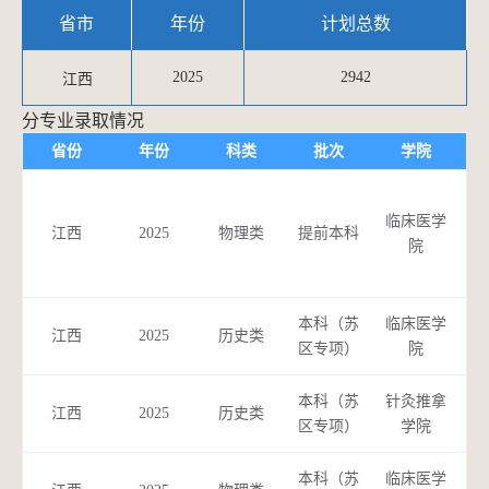
省市
年份
计划总数
2025
2942
江西
分专业录取情况
省份
年份
科类
批次
学院
临床医学
（
江西
2025
物理类
提前本科
院
本科（苏
临床医学
江西
2025
历史类
区专项）
院
本科（苏
针灸推拿
针
江西
2025
历史类
区专项）
学院
本科（苏
临床医学