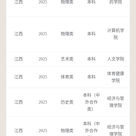
江西
2025
物理类
本科
药学院
计
计算机学
学
江西
2025
物理类
本科
院
（
江西
2025
艺术类
本科
人文学院
音
体育健康
江西
2025
体育类
本科
运
学院
本科（中
市
经济与管
江西
2025
历史类
外合作
理学院
类）
本科（中
市
经济与管
江西
2025
物理类
外合作
理学院