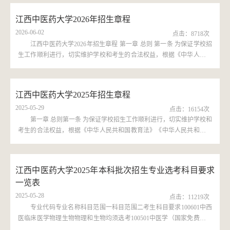
江西中医药大学2026年招生章程
2026-06-02
点击：
8718
次
江西中医药大学2026年招生章程 第一章 总则 第一条 为保证学校招
生工作顺利进行，切实维护学校和考生的合法权益，根据《中华人民共
和国教育法》《中华人民共和国高等教育法》和教育部有关规定，结合
学校实际，制定本章程。第二条 学校创建于1959年，是教育部、国家中
医药管理局和江西省人民政府共建高校，上级主管部门是江西省教育
江西中医药大学2025年招生章程
厅。学校名称：江西中医药大学办学类型：公办全日制普通高等学校办
2025-05-29
学层次：本科学校识别码：4136...
点击：
16154
次
第一章 总则第一条 为保证学校招生工作顺利进行，切实维护学校和
考生的合法权益，根据《中华人民共和国教育法》《中华人民共和国高
等教育法》和教育部有关规定，结合学校实际，制定本章程。第二条 学
校创建于1959年，是教育部、国家中医药管理局和江西省人民政府共建
高校，上级主管部门是江西省教育厅。学校名称：江西中医药大学办学
江西中医药大学2025年本科批次招生专业选考科目要求
类型：公办全日制普通高等学校办学层次：本科学校识别码：
一览表
4136010412办学地址：江西省南昌市新建区梅岭大道1688号邮政编
码：...
2025-05-28
点击：
11219
次
专业代码专业名称科目范围一科目范围二考生科目要求100601中西
医临床医学物理生物物理和生物均须选考100501中医学（国家免费医学
生）不提不提不提科目要求100501中医学（5+3一体化）100511中医养