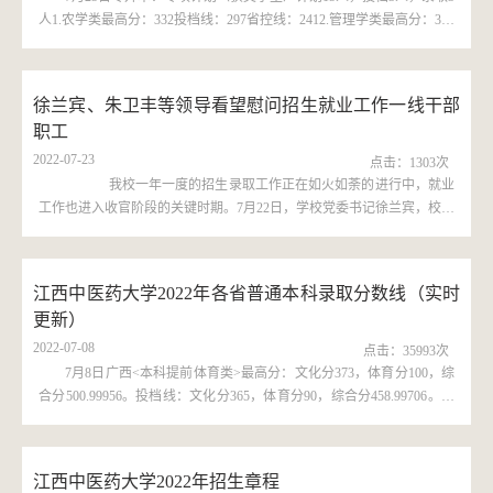
人1.农学类最高分：332投档线：297省控线：2412.管理学类最高分：345
投档线：345省控线：246 专升本：专项计划（脱贫家庭）计划31人，投
档25人，录取25人1.农学类最高分：361投档线：311省控线：2412.医学
类最高分：367投档线：334省控线：3203.管理学类最高分：369投档
徐兰宾、朱卫丰等领导看望慰问招生就业工作一线干部
线：364省控线：246 专升本：专项计划（脱贫家庭）征集6人，投档4
职工
人，录取4人1.医学类最高分：...
2022-07-23
点击：
1303
次
​ 我校一年一度的招生录取工作正在如火如荼的进行中，就业
工作也进入收官阶段的关键时期。7月22日，学校党委书记徐兰宾，校长
朱卫丰，副校长朱根华、严小军，党委委员聂国林到招生就业处看望慰
问暑期工作在招生就业工作一线的干部职工。徐兰宾、朱卫丰等领导实
地察看了高招录取工作室、电话咨询室、监督工作室工作开展情况，听
江西中医药大学2022年各省普通本科录取分数线（实时
取了招生就业处关于今年录取工作进程和就业工作情况的汇报。徐兰宾
更新）
对招生就业处应对疫情突...
2022-07-08
点击：
35993
次
7月8日广西<本科提前体育类>最高分：文化分373，体育分100，综
合分500.99956。投档线：文化分365，体育分90，综合分458.99706。省
控线：文化分222，体育分83。 7月9日江苏<体育本科（历史等科目类）
>最高分：文化分441，体育分129，综合分483。投档线：文化分401，
体育分116，综合分474。省控线：文化分385，体育分110。 河南<提前
江西中医药大学2022年招生章程
批体育本科>最高分：文化分407，体育统考分146，专业综合分