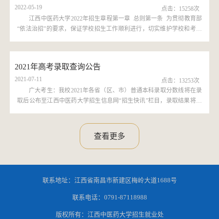
2022-05-19
97.382095076。投档线：文化分392，体...
点击：
15258
次
​江西中医药大学2022年招生章程第一章 总则第一条 为贯彻教育部
“依法治招”的要求，保证学校招生工作顺利进行，切实维护学校和考生
的合法权益，根据《中华人民共和国教育法》《中华人民共和国高等教
育法》和教育部有关规定，依据《江西中医药大学章程》，结合学校工
作实际，特制定本章程。第二条 学校创建于1959年，是教育部、国家中
2021年高考录取查询公告
医药管理局和江西省人民政府共建高校，上级主管部门是江西省教育
2021-07-11
厅。学校名称：江西中医...
点击：
13253
次
广大考生：我校2021年各省（区、市）普通本科录取分数线将在录
取后公布至江西中医药大学招生信息网“招生快讯”栏目，录取结果将上
传至江西中医药大学高考录取查询系统。考生可点击我校招生信息网首
页右侧“高考录取查询”栏目进入查询页面，输入考生号和身份证号查询
录取结果以及通知书邮寄地址。录取通知书使用中国邮政EMS进行邮
查看更多
寄，请大家查询到录取信息之后耐心等待，感谢您的理解和支持！查询
说明：1. 高考录取查询仅限于我校2021年普通高考本科录取考生；2. 如
有任何问题请来电咨询0791-87119528、0791-87119529。 &...
联系地址：江西省南昌市新建区梅岭大道1688号
联系电话：0791-87118988
版权所有：江西中医药大学招生就业处