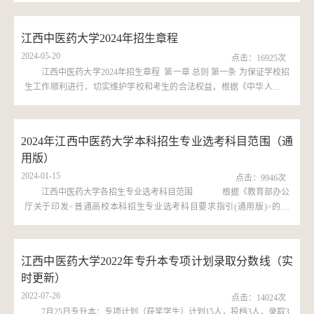
生学100501中医学100502针灸推拿学100510中医康复学100513中医骨伤
科学101001医学检验技术物理化学物理和化学均须选考101005康复治疗
江西中医药大学2024年招生章程
学物理和化学均须选考101003医学影像技术物理和化学均须选考080711
2024-05-20
医学信息工程物理和化学均须选考080901计算机科学与技术物理和化学
点击：
16925
次
均须选考080901计算机科学与技术（...
江西中医药大学2024年招生章程 第一章 总则 第一条 为保证学校招
生工作顺利进行，切实维护学校和考生的合法权益，根据《中华人民共
和国教育法》《中华人民共和国高等教育法》和教育部有关规定，结合
学校实际，特制定本章程。第二条 学校创建于1959年，是教育部、国家
中医药管理局和江西省人民政府共建高校，上级主管部门是江西省教育
2024年江西中医药大学本科招生专业选考科目范围（通
厅。学校名称：江西中医药大学办学类型：公办全日制普通高等学校办
用版）
学层次：本科学校识别码：4136010412办学地址：...
2024-01-15
点击：
9946
次
江西中医药大学各招生专业选考科目范围 根据《教育部办公
厅关于印发<普通高校本科招生专业选考科目要求指引(通用版)>的通
知》要求，我校从人才培养质量和专业建设要求、本科招生专业的设置
等方面充分论证后，将江西中医药大学2024年本科招生专业选考科目
（通用版）公布如下：专业代码专业名称科目范围一科目范围二考生选
江西中医药大学2022年专升本专项计划录取分数线（实
考科目要求100501中医学物理生物物理，生物（2门科目考生均须选考方
时更新）
可报考）100501中医学（5+3）物理，...
2022-07-26
点击：
14024
次
7月25日专升本：专项计划（获奖学生）计划15人，投档3人，录取3